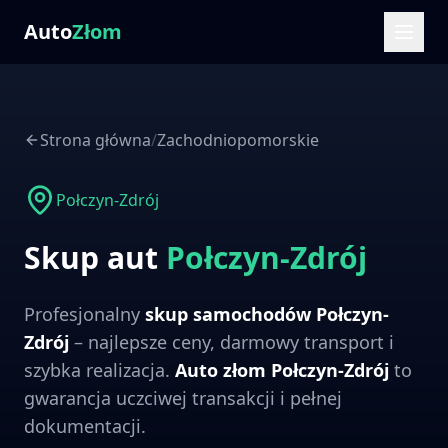
Auto
Złom
Strona główna
/
Zachodniopomorskie
Połczyn-Zdrój
Skup aut
Połczyn-Zdrój
Profesjonalny
skup samochodów
Połczyn-
Zdrój
– najlepsze ceny, darmowy transport i
szybka realizacja.
Auto złom
Połczyn-Zdrój
to
gwarancja uczciwej transakcji i pełnej
dokumentacji.