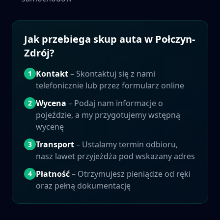
Jak przebiega skup auta w
Połczyn-
Zdrój
?
Kontakt
– Skontaktuj się z nami
1
telefonicznie lub przez formularz online
Wycena
– Podaj nam informacje o
2
pojeździe, a my przygotujemy wstępną
wycenę
Transport
– Ustalamy termin odbioru,
3
nasz lawet przyjeżdża pod wskazany adres
Płatność
– Otrzymujesz pieniądze od ręki
4
oraz pełną dokumentację