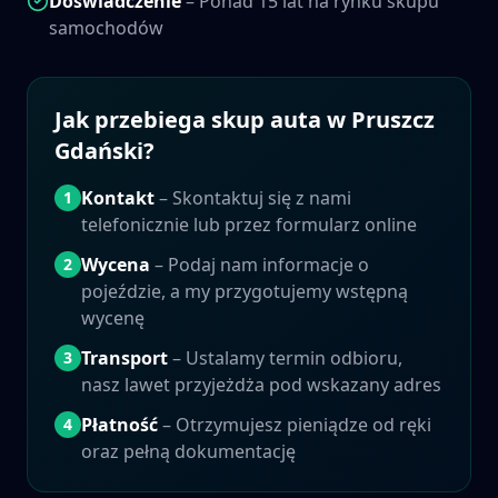
Doświadczenie
– Ponad 15 lat na rynku skupu
samochodów
Jak przebiega skup auta w
Pruszcz
Gdański
?
Kontakt
– Skontaktuj się z nami
1
telefonicznie lub przez formularz online
Wycena
– Podaj nam informacje o
2
pojeździe, a my przygotujemy wstępną
wycenę
Transport
– Ustalamy termin odbioru,
3
nasz lawet przyjeżdża pod wskazany adres
Płatność
– Otrzymujesz pieniądze od ręki
4
oraz pełną dokumentację