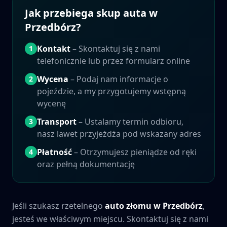
Jak przebiega skup auta w
Przedbórz
?
Kontakt
– Skontaktuj się z nami
1
telefonicznie lub przez formularz online
Wycena
– Podaj nam informacje o
2
pojeździe, a my przygotujemy wstępną
wycenę
Transport
– Ustalamy termin odbioru,
3
nasz lawet przyjeżdża pod wskazany adres
Płatność
– Otrzymujesz pieniądze od ręki
4
oraz pełną dokumentację
Jeśli szukasz rzetelnego
auto złomu w
Przedbórz
,
jesteś we właściwym miejscu. Skontaktuj się z nami