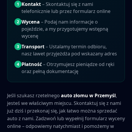
Kontakt
– Skontaktuj się z nami
1
telefonicznie lub przez formularz online
Wycena
– Podaj nam informacje o
2
pojeździe, a my przygotujemy wstępną
wycenę
Transport
– Ustalamy termin odbioru,
3
nasz lawet przyjeżdża pod wskazany adres
Płatność
– Otrzymujesz pieniądze od ręki
4
oraz pełną dokumentację
Jeśli szukasz rzetelnego
auto złomu w
Przemyśl
,
jesteś we właściwym miejscu. Skontaktuj się z nami
już dziś i przekonaj się, jak łatwo można sprzedać
auto z nami. Zadzwoń lub wypełnij formularz wyceny
online – odpowiemy natychmiast i pomożemy w