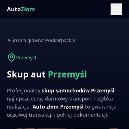
Auto
Złom
Strona główna
/
Podkarpackie
Przemyśl
Skup aut
Przemyśl
Profesjonalny
skup samochodów
Przemyśl
–
najlepsze ceny, darmowy transport i szybka
realizacja.
Auto złom
Przemyśl
to gwarancja
uczciwej transakcji i pełnej dokumentacji.