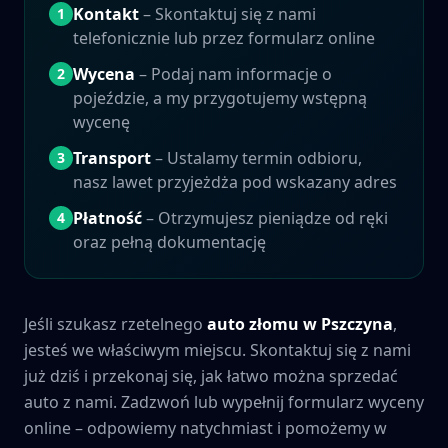
Kontakt
– Skontaktuj się z nami
1
telefonicznie lub przez formularz online
Wycena
– Podaj nam informacje o
2
pojeździe, a my przygotujemy wstępną
wycenę
Transport
– Ustalamy termin odbioru,
3
nasz lawet przyjeżdża pod wskazany adres
Płatność
– Otrzymujesz pieniądze od ręki
4
oraz pełną dokumentację
Jeśli szukasz rzetelnego
auto złomu w
Pszczyna
,
jesteś we właściwym miejscu. Skontaktuj się z nami
już dziś i przekonaj się, jak łatwo można sprzedać
auto z nami. Zadzwoń lub wypełnij formularz wyceny
online – odpowiemy natychmiast i pomożemy w