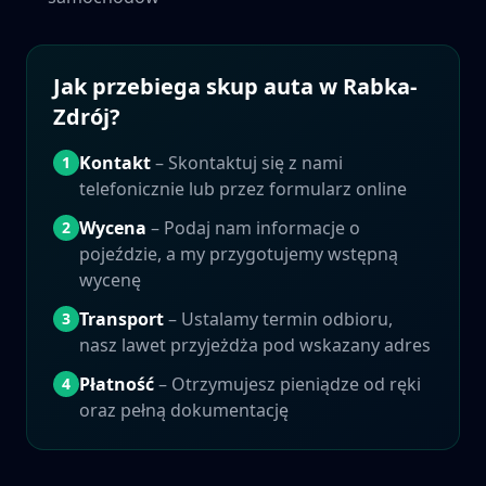
Jak przebiega skup auta w
Rabka-
Zdrój
?
Kontakt
– Skontaktuj się z nami
1
telefonicznie lub przez formularz online
Wycena
– Podaj nam informacje o
2
pojeździe, a my przygotujemy wstępną
wycenę
Transport
– Ustalamy termin odbioru,
3
nasz lawet przyjeżdża pod wskazany adres
Płatność
– Otrzymujesz pieniądze od ręki
4
oraz pełną dokumentację