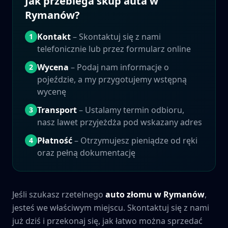
Jak przebiega skup auta w
Rymanów
?
Kontakt
– Skontaktuj się z nami
1
telefonicznie lub przez formularz online
Wycena
– Podaj nam informacje o
2
pojeździe, a my przygotujemy wstępną
wycenę
Transport
– Ustalamy termin odbioru,
3
nasz lawet przyjeżdża pod wskazany adres
Płatność
– Otrzymujesz pieniądze od ręki
4
oraz pełną dokumentację
Jeśli szukasz rzetelnego
auto złomu w
Rymanów
,
jesteś we właściwym miejscu. Skontaktuj się z nami
już dziś i przekonaj się, jak łatwo można sprzedać