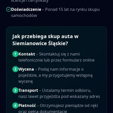
licencje i certyfikaty
Doświadczenie
– Ponad 15 lat na rynku skupu
samochodów
Jak przebiega skup auta w
Siemianowice Śląskie
?
Kontakt
– Skontaktuj się z nami
1
telefonicznie lub przez formularz online
Wycena
– Podaj nam informacje o
2
pojeździe, a my przygotujemy wstępną
wycenę
Transport
– Ustalamy termin odbioru,
3
nasz lawet przyjeżdża pod wskazany adres
Płatność
– Otrzymujesz pieniądze od ręki
4
oraz pełną dokumentację