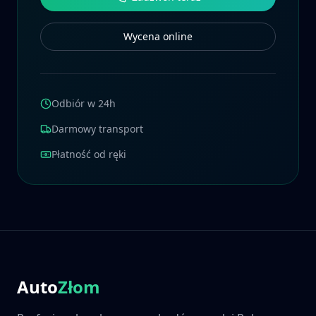
Wycena online
Odbiór w 24h
Darmowy transport
Płatność od ręki
Auto
Złom