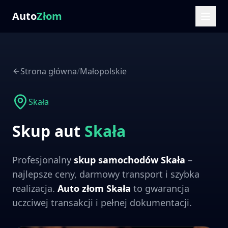
Auto
Złom
Strona główna
/
Małopolskie
Skała
Skup aut
Skała
Profesjonalny
skup samochodów
Skała
–
najlepsze ceny, darmowy transport i szybka
realizacja.
Auto złom
Skała
to gwarancja
uczciwej transakcji i pełnej dokumentacji.