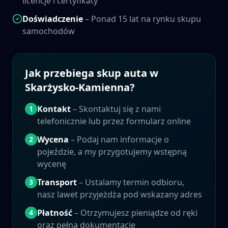
licencje i certyfikaty
Doświadczenie
– Ponad 15 lat na rynku skupu
samochodów
Jak przebiega skup auta w
Skarżysko-Kamienna
?
Kontakt
– Skontaktuj się z nami
1
telefonicznie lub przez formularz online
Wycena
– Podaj nam informacje o
2
pojeździe, a my przygotujemy wstępną
wycenę
Transport
– Ustalamy termin odbioru,
3
nasz lawet przyjeżdża pod wskazany adres
Płatność
– Otrzymujesz pieniądze od ręki
4
oraz pełną dokumentację