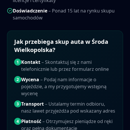
licencje i certyfikaty
Doświadczenie
– Ponad 15 lat na rynku skupu
samochodów
Jak przebiega skup auta w
Środa
Wielkopolska
?
Kontakt
– Skontaktuj się z nami
1
telefonicznie lub przez formularz online
Wycena
– Podaj nam informacje o
2
pojeździe, a my przygotujemy wstępną
wycenę
Transport
– Ustalamy termin odbioru,
3
nasz lawet przyjeżdża pod wskazany adres
Płatność
– Otrzymujesz pieniądze od ręki
4
oraz pełną dokumentację