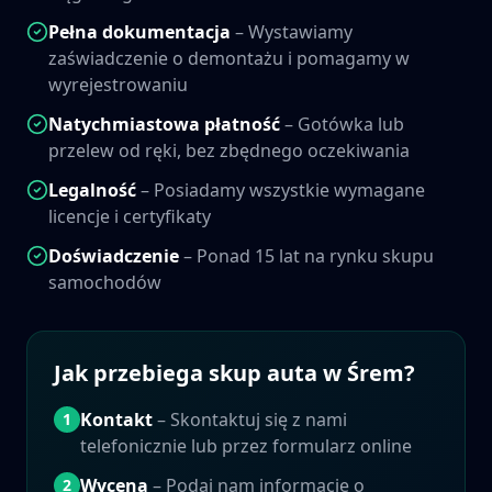
Pełna dokumentacja
– Wystawiamy
zaświadczenie o demontażu i pomagamy w
wyrejestrowaniu
Natychmiastowa płatność
– Gotówka lub
przelew od ręki, bez zbędnego oczekiwania
Legalność
– Posiadamy wszystkie wymagane
licencje i certyfikaty
Doświadczenie
– Ponad 15 lat na rynku skupu
samochodów
Jak przebiega skup auta w
Śrem
?
Kontakt
– Skontaktuj się z nami
1
telefonicznie lub przez formularz online
Wycena
– Podaj nam informacje o
2