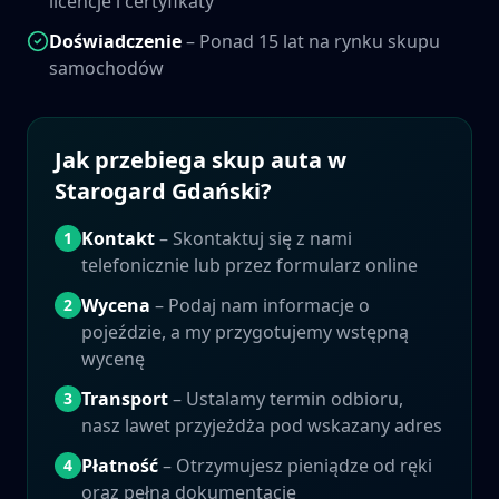
licencje i certyfikaty
Doświadczenie
– Ponad 15 lat na rynku skupu
samochodów
Jak przebiega skup auta w
Starogard Gdański
?
Kontakt
– Skontaktuj się z nami
1
telefonicznie lub przez formularz online
Wycena
– Podaj nam informacje o
2
pojeździe, a my przygotujemy wstępną
wycenę
Transport
– Ustalamy termin odbioru,
3
nasz lawet przyjeżdża pod wskazany adres
Płatność
– Otrzymujesz pieniądze od ręki
4
oraz pełną dokumentację