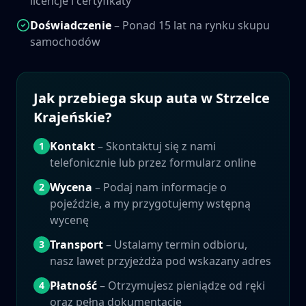
licencje i certyfikaty
Doświadczenie
– Ponad 15 lat na rynku skupu
samochodów
Jak przebiega skup auta w
Strzelce
Krajeńskie
?
Kontakt
– Skontaktuj się z nami
1
telefonicznie lub przez formularz online
Wycena
– Podaj nam informacje o
2
pojeździe, a my przygotujemy wstępną
wycenę
Transport
– Ustalamy termin odbioru,
3
nasz lawet przyjeżdża pod wskazany adres
Płatność
– Otrzymujesz pieniądze od ręki
4
oraz pełną dokumentację