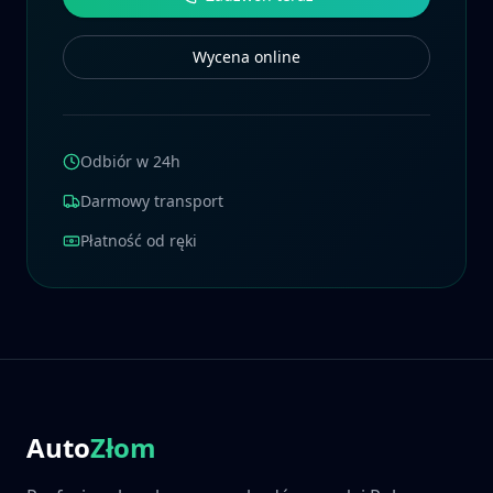
Wycena online
Odbiór w 24h
Darmowy transport
Płatność od ręki
Auto
Złom