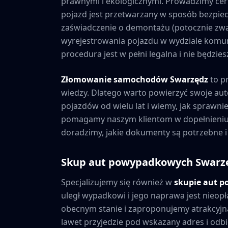
prawnymi i ekologicznymi. Prowadzimy cer
pojazd jest przetwarzany w sposób bezpiec
zaświadczenie o demontażu (potocznie zwa
wyrejestrowania pojazdu w wydziale komuni
procedura jest w pełni legalna i nie będzi
Złomowanie samochodów
Swarzędz
to p
wiedzy. Dlatego warto powierzyć swoje au
pojazdów od wielu lat i wiemy, jak sprawni
pomagamy naszym klientom w dopełnieniu 
doradzimy, jakie dokumenty są potrzebne i
Skup aut powypadkowych
Swarz
Specjalizujemy się również w
skupie aut 
uległ wypadkowi i jego naprawa jest nieopł
obecnym stanie i zaproponujemy atrakcyjną
lawet przyjedzie pod wskazany adres i odbie