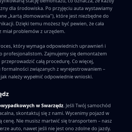
tyfikowaną stację demontażu, co oznacza, że każdy
zny dla środowiska. Po przyjęciu auta wystawiamy
ne „kartą złomowania"), które jest niezbędne do
kacji. Dzięki temu możesz być pewien, że cała
esz miał problemów z urzędem.
roces, który wymaga odpowiednich uprawnień i
to profesjonalistom. Zajmujemy się demontażem
e przeprowadzić całą procedurę. Co więcej,
formalności związanych z wyrejestrowaniem –
 jak należy wypełnić odpowiednie wnioski.
ędz
powypadkowych w
Swarzędz
. Jeśli Twój samochód
acalna, skontaktuj się z nami. Wycenimy pojazd w
 cenę. Nie musisz martwić się transportem – nasz
rze auto, nawet jeśli nie jest ono zdolne do jazdy.