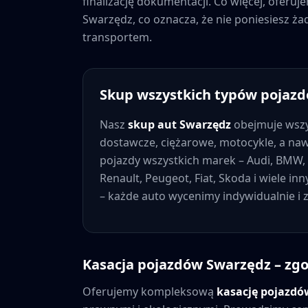
finalizację dokumentacji. Co więcej, oferu
Swarzędz
, co oznacza, że nie poniesiesz 
transportem.
Skup wszystkich typów pojaz
Nasz
skup aut
Swarzędz
obejmuje wszy
dostawcze, ciężarowe, motocykle, a na
pojazdy wszystkich marek – Audi, BMW, 
Renault, Peugeot, Fiat, Skoda i wiele in
– każde auto wycenimy indywidualnie i
Kasacja pojazdów
Swarzędz
– zgo
Oferujemy kompleksową
kasację pojazd