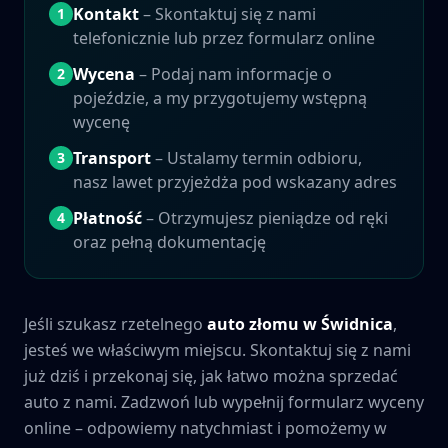
Kontakt
– Skontaktuj się z nami
1
telefonicznie lub przez formularz online
Wycena
– Podaj nam informacje o
2
pojeździe, a my przygotujemy wstępną
wycenę
Transport
– Ustalamy termin odbioru,
3
nasz lawet przyjeżdża pod wskazany adres
Płatność
– Otrzymujesz pieniądze od ręki
4
oraz pełną dokumentację
Jeśli szukasz rzetelnego
auto złomu w
Świdnica
,
jesteś we właściwym miejscu. Skontaktuj się z nami
już dziś i przekonaj się, jak łatwo można sprzedać
auto z nami. Zadzwoń lub wypełnij formularz wyceny
online – odpowiemy natychmiast i pomożemy w