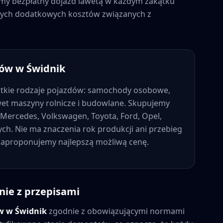
jemy bezpłatny dojazd lawetą w każdym zakątku
adnych dodatkowych kosztów związanych z
dów w
Świdnik
tkie rodzaje pojazdów: samochody osobowe,
wet maszyny rolnicze i budowlane. Skupujemy
Mercedes, Volkswagen, Toyota, Ford, Opel,
nych. Nie ma znaczenia rok produkcji ani przebieg
 zaproponujemy najlepszą możliwą cenę.
nie z przepisami
ów w
Świdnik
zgodnie z obowiązującymi normami