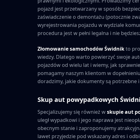
prawnymi i ekologicznymi. Prowadzimy cer
pojazd jest przetwarzany w sposób bezpiec
zaświadczenie o demontażu (potocznie zwa
wyrejestrowania pojazdu w wydziale komuni
procedura jest w pełni legalna i nie będzi
Złomowanie samochodów
Świdnik
to pro
wiedzy. Dlatego warto powierzyć swoje au
pojazdów od wielu lat i wiemy, jak sprawni
pomagamy naszym klientom w dopełnieniu 
doradzimy, jakie dokumenty są potrzebne i
Skup aut powypadkowych
Świdn
Specjalizujemy się również w
skupie aut 
uległ wypadkowi i jego naprawa jest nieopł
obecnym stanie i zaproponujemy atrakcyjną
lawet przyjedzie pod wskazany adres i odbie