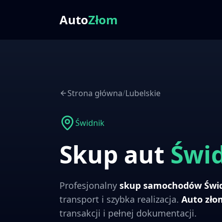
Auto
Złom
Strona główna
/
Lubelskie
Świdnik
Skup aut
Świ
Profesjonalny
skup samochodów
Świ
transport i szybka realizacja.
Auto zł
transakcji i pełnej dokumentacji.