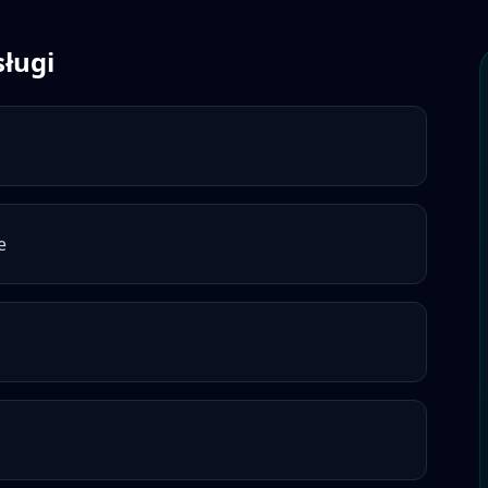
sługi
e