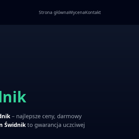
Strona główna
Wycena
Kontakt
dnik
dnik
– najlepsze ceny, darmowy
om
Świdnik
to gwarancja uczciwej