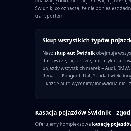
finalizację dokumentacji. Co więcej, oferu
Świdnik
, co oznacza, że nie poniesiesz ż
transportem.
Skup wszystkich typów pojaz
Nasz
skup aut
Świdnik
obejmuje wszys
dostawcze, ciężarowe, motocykle, a na
pojazdy wszystkich marek – Audi, BMW, 
Renault, Peugeot, Fiat, Skoda i wiele in
– każde auto wycenimy indywidualnie i
Kasacja pojazdów
Świdnik
– zgod
Oferujemy kompleksową
kasację pojazd