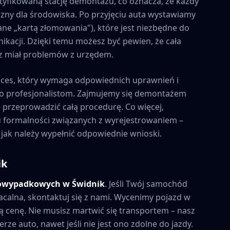
tyfikowaną stację demontażu, co oznacza, że każdy
zny dla środowiska. Po przyjęciu auta wystawiamy
ne „kartą złomowania"), które jest niezbędne do
kacji. Dzięki temu możesz być pewien, że cała
esz miał problemów z urzędem.
ces, który wymaga odpowiednich uprawnień i
to profesjonalistom. Zajmujemy się demontażem
e przeprowadzić całą procedurę. Co więcej,
formalności związanych z wyrejestrowaniem –
 jak należy wypełnić odpowiednie wnioski.
ik
powypadkowych w
Świdnik
. Jeśli Twój samochód
acalna, skontaktuj się z nami. Wycenimy pojazd w
 cenę. Nie musisz martwić się transportem – nasz
rze auto, nawet jeśli nie jest ono zdolne do jazdy.