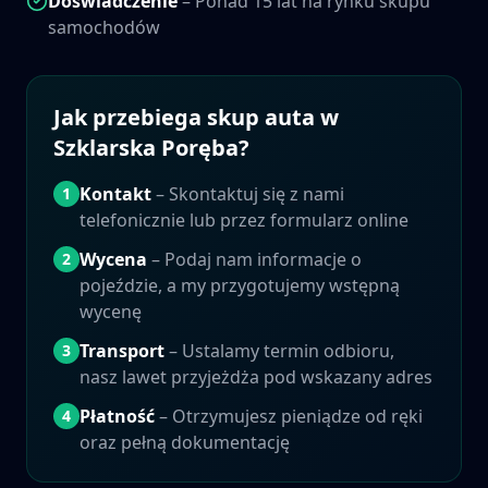
Doświadczenie
– Ponad 15 lat na rynku skupu
samochodów
Jak przebiega skup auta w
Szklarska Poręba
?
Kontakt
– Skontaktuj się z nami
1
telefonicznie lub przez formularz online
Wycena
– Podaj nam informacje o
2
pojeździe, a my przygotujemy wstępną
wycenę
Transport
– Ustalamy termin odbioru,
3
nasz lawet przyjeżdża pod wskazany adres
Płatność
– Otrzymujesz pieniądze od ręki
4
oraz pełną dokumentację