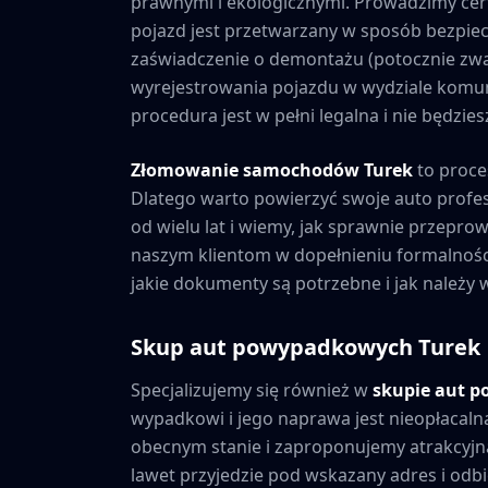
prawnymi i ekologicznymi. Prowadzimy cer
pojazd jest przetwarzany w sposób bezpiec
zaświadczenie o demontażu (potocznie zwa
wyrejestrowania pojazdu w wydziale komuni
procedura jest w pełni legalna i nie będzi
Złomowanie samochodów
Turek
to proce
Dlatego warto powierzyć swoje auto prof
od wielu lat i wiemy, jak sprawnie przepr
naszym klientom w dopełnieniu formalnośc
jakie dokumenty są potrzebne i jak należy
Skup aut powypadkowych
Turek
Specjalizujemy się również w
skupie aut 
wypadkowi i jego naprawa jest nieopłacaln
obecnym stanie i zaproponujemy atrakcyjną
lawet przyjedzie pod wskazany adres i odbie