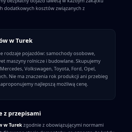
jemy bezpłatny dojazd lawetą w każdym zakątku
nych dodatkowych kosztów związanych z
dów w
Turek
ie rodzaje pojazdów: samochody osobowe,
wet maszyny rolnicze i budowlane. Skupujemy
Mercedes, Volkswagen, Toyota, Ford, Opel,
nych. Nie ma znaczenia rok produkcji ani przebieg
 zaproponujemy najlepszą możliwą cenę.
e z przepisami
ów w
Turek
zgodnie z obowiązującymi normami