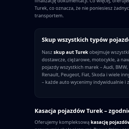
finalizację dokumentacji. Co więcej, oferu
Turek
, co oznacza, że nie poniesiesz żad
transportem.
Skup wszystkich typów pojaz
Nasz
skup aut
Turek
obejmuje wszystk
dostawcze, ciężarowe, motocykle, a na
pojazdy wszystkich marek – Audi, BMW, 
Renault, Peugeot, Fiat, Skoda i wiele in
– każde auto wycenimy indywidualnie i
Kasacja pojazdów
Turek
– zgodni
Oferujemy kompleksową
kasację pojazd