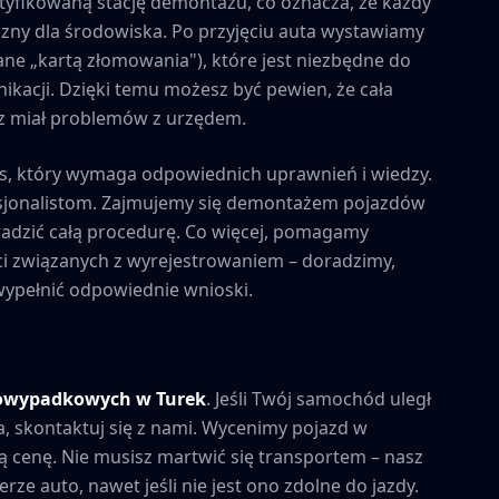
tyfikowaną stację demontażu, co oznacza, że każdy
zny dla środowiska. Po przyjęciu auta wystawiamy
ne „kartą złomowania"), które jest niezbędne do
kacji. Dzięki temu możesz być pewien, że cała
esz miał problemów z urzędem.
s, który wymaga odpowiednich uprawnień i wiedzy.
esjonalistom. Zajmujemy się demontażem pojazdów
owadzić całą procedurę. Co więcej, pomagamy
i związanych z wyrejestrowaniem – doradzimy,
 wypełnić odpowiednie wnioski.
powypadkowych w
Turek
. Jeśli Twój samochód uległ
a, skontaktuj się z nami. Wycenimy pojazd w
 cenę. Nie musisz martwić się transportem – nasz
rze auto, nawet jeśli nie jest ono zdolne do jazdy.