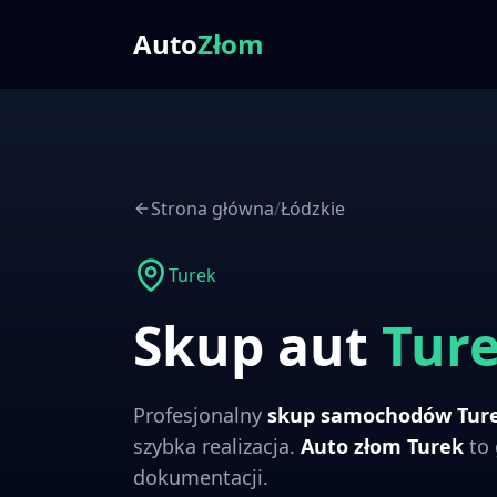
Auto
Złom
Strona główna
/
Łódzkie
Turek
Skup aut
Tur
Profesjonalny
skup samochodów
Tur
szybka realizacja.
Auto złom
Turek
to 
dokumentacji.