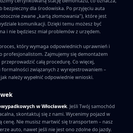
zimy certyfikowaną stację demontażu, co oznacza,
b bezpieczny dla środowiska. Po przyjęciu auta
tocznie zwane „kartą złomowania"), które jest
ydziale komunikacji. Dzięki temu możesz być
alna i nie będziesz miał problemów z urzędem.
proces, który wymaga odpowiednich uprawnień i
to profesjonalistom. Zajmujemy się demontażem
e przeprowadzić całą procedurę. Co więcej,
formalności związanych z wyrejestrowaniem –
 jak należy wypełnić odpowiednie wnioski.
awek
powypadkowych w
Włocławek
. Jeśli Twój samochód
acalna, skontaktuj się z nami. Wycenimy pojazd w
 cenę. Nie musisz martwić się transportem – nasz
rze auto, nawet jeśli nie jest ono zdolne do jazdy.