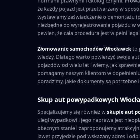
normami prawnymi i ekologicznymi. Prowad
że każdy pojazd jest przetwarzany w sposó
wystawiamy zaświadczenie o demontażu (po
niezbędne do wyrejestrowania pojazdu w w
pewien, że cała procedura jest w pełni leg
Złomowanie samochodów
Włocławek
to 
wiedzy. Dlatego warto powierzyć swoje au
pojazdów od wielu lat i wiemy, jak sprawni
pomagamy naszym klientom w dopełnieniu 
doradzimy, jakie dokumenty są potrzebne i
Skup aut powypadkowych
Włocł
Specjalizujemy się również w
skupie aut 
uległ wypadkowi i jego naprawa jest nieopł
obecnym stanie i zaproponujemy atrakcyjną
lawet przyjedzie pod wskazany adres i odbie