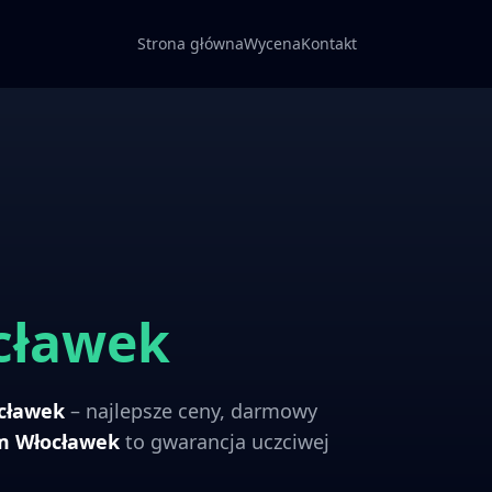
Strona główna
Wycena
Kontakt
cławek
cławek
– najlepsze ceny, darmowy
om
Włocławek
to gwarancja uczciwej