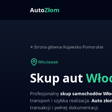
Auto
Złom
Strona główna
/
Kujawsko-Pomorskie
Włocławek
Skup aut
Wło
Profesjonalny
skup samochodów
Wło
transport i szybka realizacja.
Auto zł
transakcji i pełnej dokumentacji.