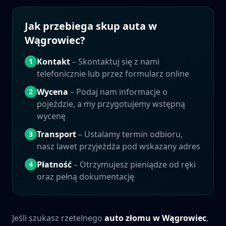
Jak przebiega skup auta w
Wągrowiec
?
Kontakt
– Skontaktuj się z nami
1
telefonicznie lub przez formularz online
Wycena
– Podaj nam informacje o
2
pojeździe, a my przygotujemy wstępną
wycenę
Transport
– Ustalamy termin odbioru,
3
nasz lawet przyjeżdża pod wskazany adres
Płatność
– Otrzymujesz pieniądze od ręki
4
oraz pełną dokumentację
Jeśli szukasz rzetelnego
auto złomu w
Wągrowiec
,