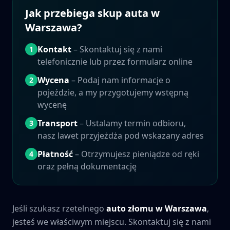
Jak przebiega skup auta w
Warszawa
?
Kontakt
– Skontaktuj się z nami
1
telefonicznie lub przez formularz online
Wycena
– Podaj nam informacje o
2
pojeździe, a my przygotujemy wstępną
wycenę
Transport
– Ustalamy termin odbioru,
3
nasz lawet przyjeżdża pod wskazany adres
Płatność
– Otrzymujesz pieniądze od ręki
4
oraz pełną dokumentację
Jeśli szukasz rzetelnego
auto złomu w
Warszawa
,
jesteś we właściwym miejscu. Skontaktuj się z nami