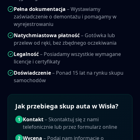
Pełna dokumentacja
– Wystawiamy
zaświadczenie o demontażu i pomagamy w
wyrejestrowaniu
Natychmiastowa płatność
– Gotówka lub
przelew od ręki, bez zbędnego oczekiwania
Legalność
– Posiadamy wszystkie wymagane
licencje i certyfikaty
Doświadczenie
– Ponad 15 lat na rynku skupu
samochodów
Jak przebiega skup auta w
Wisła
?
Kontakt
– Skontaktuj się z nami
1
telefonicznie lub przez formularz online
Wycena
– Podaj nam informacje o
2