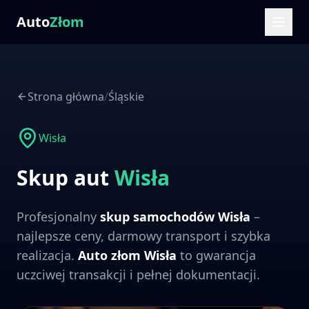
Auto
Złom
Strona główna
/
Śląskie
Wisła
Skup aut
Wisła
Profesjonalny
skup samochodów
Wisła
–
najlepsze ceny, darmowy transport i szybka
realizacja.
Auto złom
Wisła
to gwarancja
uczciwej transakcji i pełnej dokumentacji.