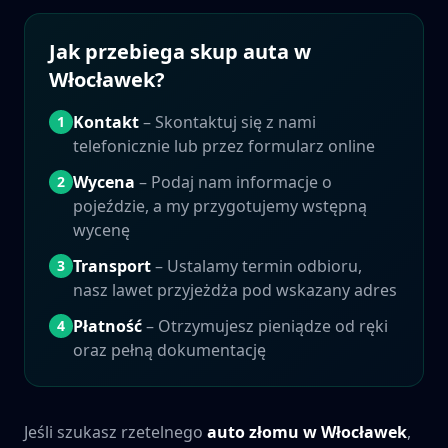
Jak przebiega skup auta w
Włocławek
?
Kontakt
– Skontaktuj się z nami
1
telefonicznie lub przez formularz online
Wycena
– Podaj nam informacje o
2
pojeździe, a my przygotujemy wstępną
wycenę
Transport
– Ustalamy termin odbioru,
3
nasz lawet przyjeżdża pod wskazany adres
Płatność
– Otrzymujesz pieniądze od ręki
4
oraz pełną dokumentację
Jeśli szukasz rzetelnego
auto złomu w
Włocławek
,