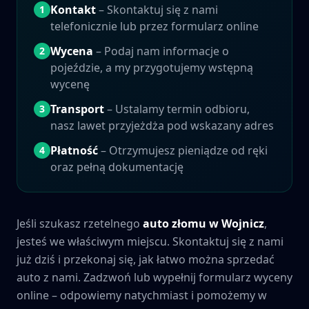
Kontakt
– Skontaktuj się z nami
1
telefonicznie lub przez formularz online
Wycena
– Podaj nam informacje o
2
pojeździe, a my przygotujemy wstępną
wycenę
Transport
– Ustalamy termin odbioru,
3
nasz lawet przyjeżdża pod wskazany adres
Płatność
– Otrzymujesz pieniądze od ręki
4
oraz pełną dokumentację
Jeśli szukasz rzetelnego
auto złomu w
Wojnicz
,
jesteś we właściwym miejscu. Skontaktuj się z nami
już dziś i przekonaj się, jak łatwo można sprzedać
auto z nami. Zadzwoń lub wypełnij formularz wyceny
online – odpowiemy natychmiast i pomożemy w