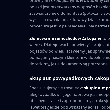
prawnymi i ekologicznymi. Prowadzimy cer
pojazd jest przetwarzany w sposób bezpiec
zaświadczenie o demontażu (potocznie zwa
wyrejestrowania pojazdu w wydziale komuni
procedura jest w pełni legalna i nie będzi
Złomowanie samochodów
Zakopane
to p
wiedzy. Dlatego warto powierzyć swoje au
pojazdów od wielu lat i wiemy, jak sprawni
pomagamy naszym klientom w dopełnieniu 
doradzimy, jakie dokumenty są potrzebne i
Skup aut powypadkowych
Zakop
Specjalizujemy się również w
skupie aut 
uległ wypadkowi i jego naprawa jest nieopł
obecnym stanie i zaproponujemy atrakcyjną
lawet przyjedzie pod wskazany adres i odbie