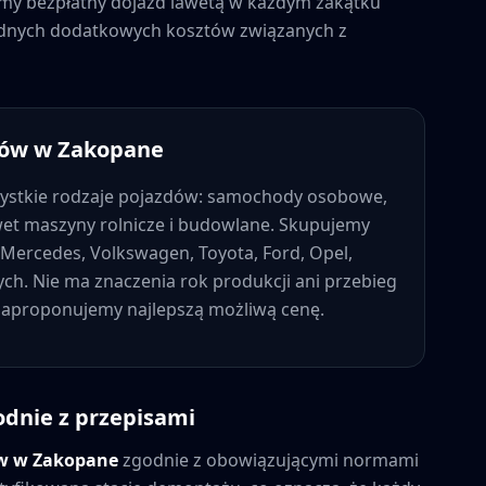
jemy bezpłatny dojazd lawetą w każdym zakątku
 żadnych dodatkowych kosztów związanych z
dów w
Zakopane
ystkie rodzaje pojazdów: samochody osobowe,
wet maszyny rolnicze i budowlane. Skupujemy
Mercedes, Volkswagen, Toyota, Ford, Opel,
nych. Nie ma znaczenia rok produkcji ani przebieg
 zaproponujemy najlepszą możliwą cenę.
odnie z przepisami
ów w
Zakopane
zgodnie z obowiązującymi normami