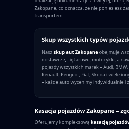
finalizację dokumentacji. Co więcej, oferu
Zakopane
, co oznacza, że nie poniesiesz
transportem.
Skup wszystkich typów pojaz
Nasz
skup aut
Zakopane
obejmuje wsz
dostawcze, ciężarowe, motocykle, a na
pojazdy wszystkich marek – Audi, BMW, 
Renault, Peugeot, Fiat, Skoda i wiele in
– każde auto wycenimy indywidualnie i
Kasacja pojazdów
Zakopane
– zg
Oferujemy kompleksową
kasację pojazd