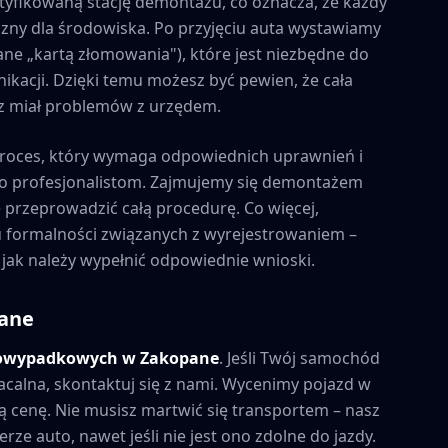
tyfikowaną stację demontażu, co oznacza, że każdy
zny dla środowiska. Po przyjęciu auta wystawiamy
ne „kartą złomowania"), które jest niezbędne do
kacji. Dzięki temu możesz być pewien, że cała
esz miał problemów z urzędem.
roces, który wymaga odpowiednich uprawnień i
to profesjonalistom. Zajmujemy się demontażem
e przeprowadzić całą procedurę. Co więcej,
formalności związanych z wyrejestrowaniem –
 jak należy wypełnić odpowiednie wnioski.
ane
powypadkowych w
Zakopane
. Jeśli Twój samochód
acalna, skontaktuj się z nami. Wycenimy pojazd w
 cenę. Nie musisz martwić się transportem – nasz
rze auto, nawet jeśli nie jest ono zdolne do jazdy.