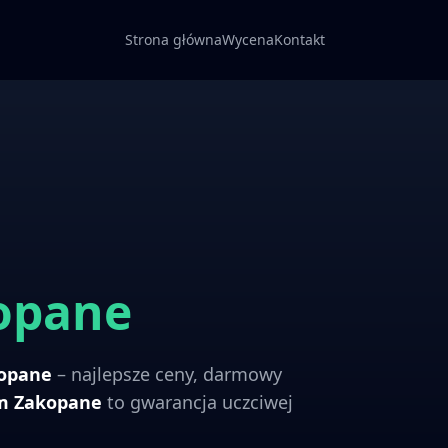
Strona główna
Wycena
Kontakt
opane
opane
– najlepsze ceny, darmowy
om
Zakopane
to gwarancja uczciwej