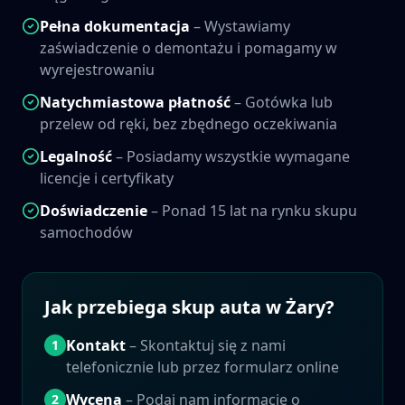
Pełna dokumentacja
– Wystawiamy
zaświadczenie o demontażu i pomagamy w
wyrejestrowaniu
Natychmiastowa płatność
– Gotówka lub
przelew od ręki, bez zbędnego oczekiwania
Legalność
– Posiadamy wszystkie wymagane
licencje i certyfikaty
Doświadczenie
– Ponad 15 lat na rynku skupu
samochodów
Jak przebiega skup auta w
Żary
?
Kontakt
– Skontaktuj się z nami
1
telefonicznie lub przez formularz online
Wycena
– Podaj nam informacje o
2