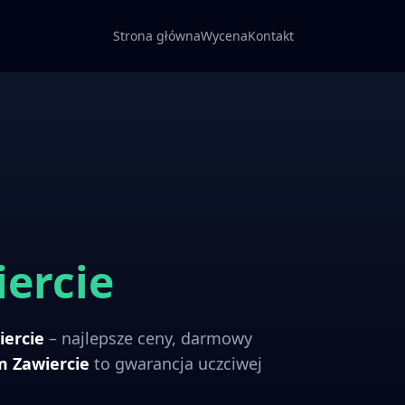
Strona główna
Wycena
Kontakt
ercie
iercie
– najlepsze ceny, darmowy
om
Zawiercie
to gwarancja uczciwej