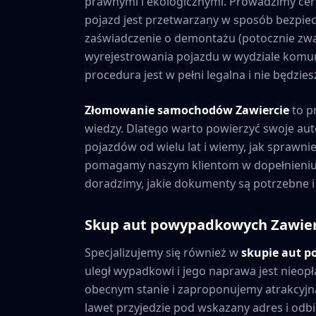
prawnymi i ekologicznymi. Prowadzimy cer
pojazd jest przetwarzany w sposób bezpiec
zaświadczenie o demontażu (potocznie zwa
wyrejestrowania pojazdu w wydziale komuni
procedura jest w pełni legalna i nie będzi
Złomowanie samochodów
Zawiercie
to p
wiedzy. Dlatego warto powierzyć swoje au
pojazdów od wielu lat i wiemy, jak sprawni
pomagamy naszym klientom w dopełnieniu 
doradzimy, jakie dokumenty są potrzebne i
Skup aut powypadkowych
Zawier
Specjalizujemy się również w
skupie aut 
uległ wypadkowi i jego naprawa jest nieopł
obecnym stanie i zaproponujemy atrakcyjną
lawet przyjedzie pod wskazany adres i odbie