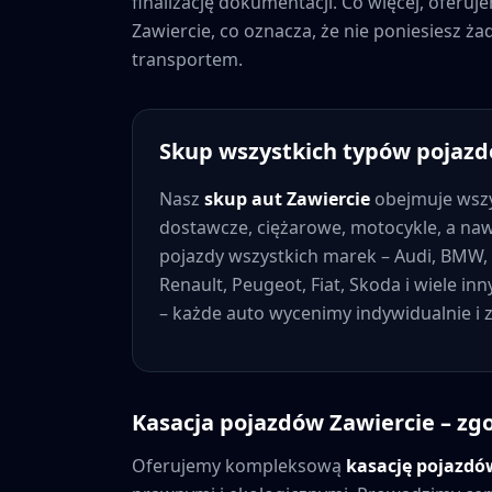
finalizację dokumentacji. Co więcej, oferu
Zawiercie
, co oznacza, że nie poniesiesz 
transportem.
Skup wszystkich typów pojaz
Nasz
skup aut
Zawiercie
obejmuje wszy
dostawcze, ciężarowe, motocykle, a na
pojazdy wszystkich marek – Audi, BMW, 
Renault, Peugeot, Fiat, Skoda i wiele in
– każde auto wycenimy indywidualnie i
Kasacja pojazdów
Zawiercie
– zg
Oferujemy kompleksową
kasację pojazd