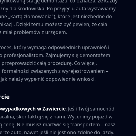
tyfikowaną stację demontażu, co oznacza, że każdy
zny dla środowiska. Po przyjęciu auta wystawiamy
ne „kartą złomowania"), które jest niezbędne do
kacji. Dzięki temu możesz być pewien, że cała
esz miał problemów z urzędem.
roces, który wymaga odpowiednich uprawnień i
to profesjonalistom. Zajmujemy się demontażem
e przeprowadzić całą procedurę. Co więcej,
formalności związanych z wyrejestrowaniem –
 jak należy wypełnić odpowiednie wnioski.
cie
powypadkowych w
Zawiercie
. Jeśli Twój samochód
acalna, skontaktuj się z nami. Wycenimy pojazd w
 cenę. Nie musisz martwić się transportem – nasz
rze auto, nawet jeśli nie jest ono zdolne do jazdy.