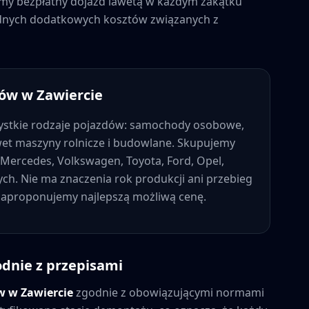
jemy bezpłatny dojazd lawetą w każdym zakątku
żadnych dodatkowych kosztów związanych z
dów w
Zawiercie
stkie rodzaje pojazdów: samochody osobowe,
wet maszyny rolnicze i budowlane. Skupujemy
Mercedes, Volkswagen, Toyota, Ford, Opel,
nych. Nie ma znaczenia rok produkcji ani przebieg
 zaproponujemy najlepszą możliwą cenę.
odnie z przepisami
ów w
Zawiercie
zgodnie z obowiązującymi normami