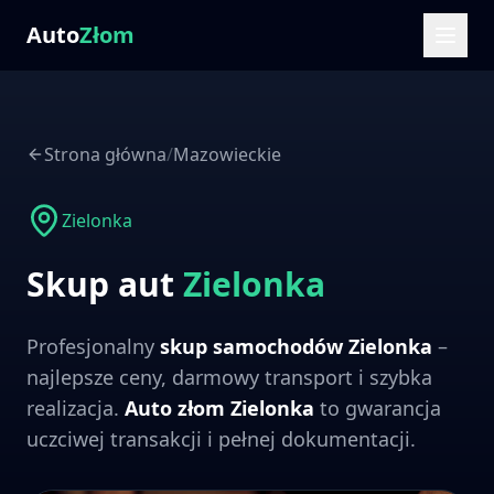
Auto
Złom
Strona główna
/
Mazowieckie
Zielonka
Skup aut
Zielonka
Profesjonalny
skup samochodów
Zielonka
–
najlepsze ceny, darmowy transport i szybka
realizacja.
Auto złom
Zielonka
to gwarancja
uczciwej transakcji i pełnej dokumentacji.