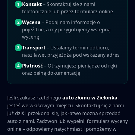
Kontakt
– Skontaktuj się z nami
1
telefonicznie lub przez formularz online
Wycena
– Podaj nam informacje o
2
pojeździe, a my przygotujemy wstępną
wycenę
Transport
– Ustalamy termin odbioru,
3
nasz lawet przyjeżdża pod wskazany adres
Płatność
– Otrzymujesz pieniądze od ręki
4
oraz pełną dokumentację
Jeśli szukasz rzetelnego
auto złomu w
Zielonka
,
jesteś we właściwym miejscu. Skontaktuj się z nami
już dziś i przekonaj się, jak łatwo można sprzedać
auto z nami. Zadzwoń lub wypełnij formularz wyceny
online – odpowiemy natychmiast i pomożemy w