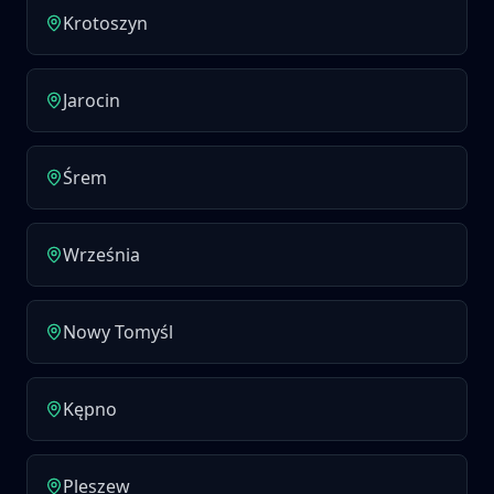
Krotoszyn
Jarocin
Śrem
Września
Nowy Tomyśl
Kępno
Pleszew