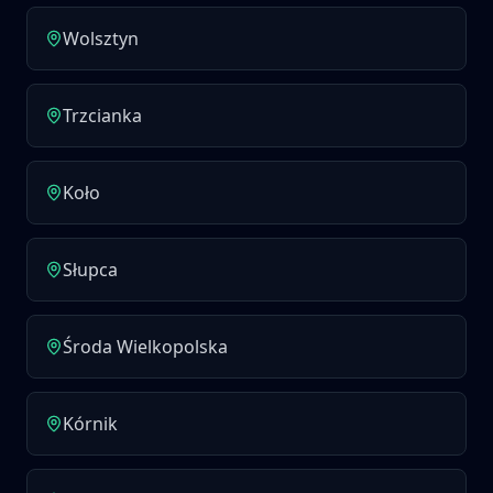
Wolsztyn
Trzcianka
Koło
Słupca
Środa Wielkopolska
Kórnik