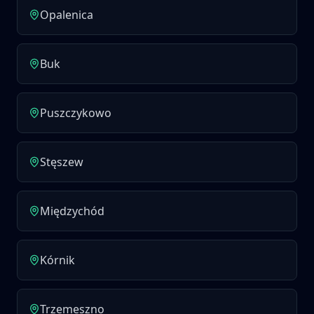
Opalenica
Buk
Puszczykowo
Stęszew
Międzychód
Kórnik
Trzemeszno