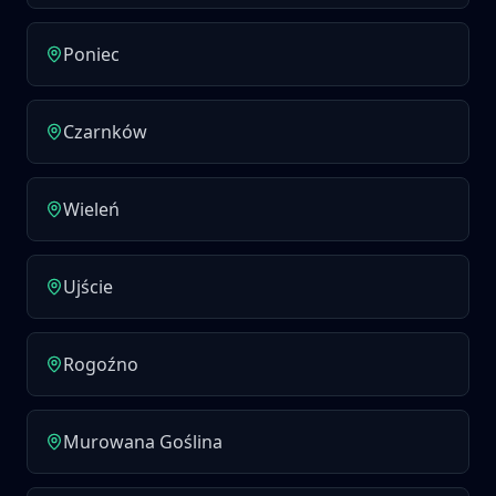
Poniec
Czarnków
Wieleń
Ujście
Rogoźno
Murowana Goślina