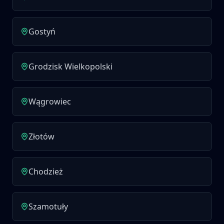
Gostyń
Grodzisk Wielkopolski
Wągrowiec
Złotów
Chodzież
Szamotuły