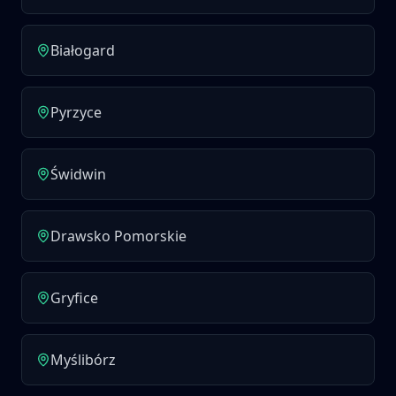
Białogard
Pyrzyce
Świdwin
Drawsko Pomorskie
Gryfice
Myślibórz