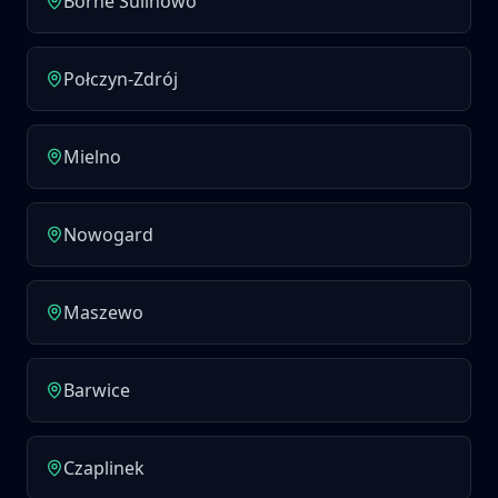
Borne Sulinowo
Połczyn-Zdrój
Mielno
Nowogard
Maszewo
Barwice
Czaplinek