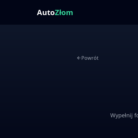
Auto
Złom
Powrót
Wypełnij f