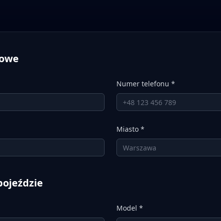
towe
Numer telefonu *
Miasto *
pojeździe
Model *